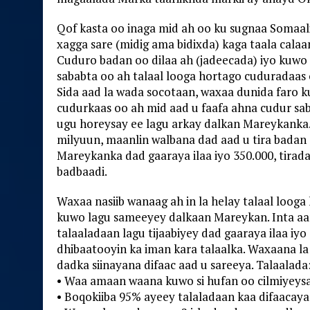
Qof kasta oo inaga mid ah oo ku sugnaa Somaaliy
xagga sare (midig ama bidixda) kaga taala calaa
Cuduro badan oo dilaa ah (jadeecada) iyo kuwo
sababta oo ah talaal looga hortago cuduradaas 
Sida aad la wada socotaan, waxaa dunida faro 
cudurkaas oo ah mid aad u faafa ahna cudur sab
ugu horeysay ee lagu arkay dalkan Mareykanka
milyuun, maanlin walbana dad aad u tira badan
Mareykanka dad gaaraya ilaa iyo 350.000, tira
badbaadi.
Waxaa nasiib wanaag ah in la helay talaal loog
kuwo lagu sameeyey dalkaan Mareykan. Inta aan 
talaaladaan lagu tijaabiyey dad gaaraya ilaa iyo
dhibaatooyin ka iman kara talaalka. Waxaana la i
dadka siinayana difaac aad u sareeya. Talaalada
• Waa amaan waana kuwo si hufan oo cilmiyeys
• Boqokiiba 95% ayeey talaladaan kaa difaacay