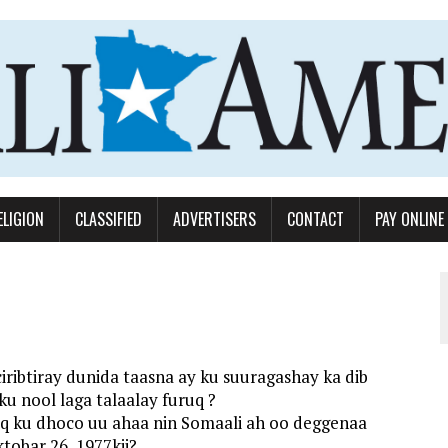
ELIGION
CLASSIFIED
ADVERTISERS
CONTACT
PAY ONLINE
iribtiray dunida taasna ay ku suuragashay ka dib
u nool laga talaalay furuq ?
uq ku dhoco uu ahaa nin Somaali ah oo deggenaa
tobar 26, 1977kii?