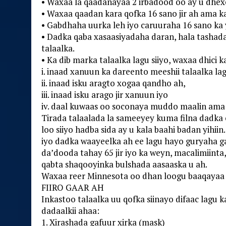
• Waxaa la qaadanayaa 2 irbadood oo ay u dhexey
• Waxaa qaadan kara qofka 16 sano jir ah ama 
• Gabdhaha uurka leh iyo caruuraha 16 sano ka 
• Dadka qaba xasaasiyadaha daran, hala tashad
talaalka.
• Ka dib marka talaalka lagu siiyo, waxaa dhici k
i. inaad xanuun ka dareento meeshii talaalka lag
ii. inaad isku aragto xogaa qandho ah,
iii. inaad isku arago jir xanuun iyo
iv. daal kuwaas oo soconaya muddo maalin ama 
Tirada talaalada la sameeyey kuma filna dadka 
loo siiyo hadba sida ay u kala baahi badan yihi
iyo dadka waayeelka ah ee lagu hayo guryaha ga
da’dooda tahay 65 jir iyo ka weyn, macalimiint
qabta shaqooyinka bulshada aasaaska u ah.
Waxaa reer Minnesota oo dhan loogu baaqayaa 
FIIRO GAAR AH
Inkastoo talaalka uu qofka siinayo difaac lagu
dadaalkii ahaa:
1. Xirashada gafuur xirka (mask)