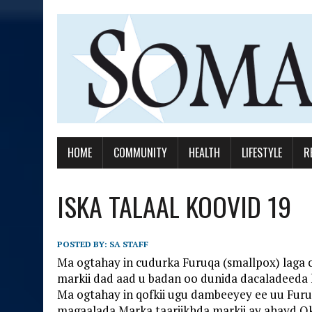
HOME
COMMUNITY
HEALTH
LIFESTYLE
R
ISKA TALAAL KOOVID 19
POSTED BY:
SA STAFF
Ma ogtahay in cudurka Furuqa (smallpox) laga c
markii dad aad u badan oo dunida dacaladeeda k
Ma ogtahay in qofkii ugu dambeeyey ee uu Fur
magaalada Marka taariikhda markii ay ahayd Ok