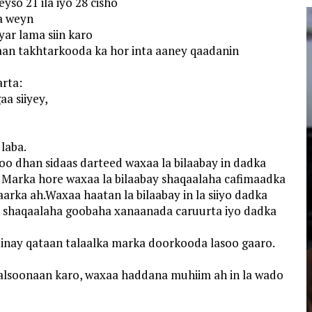
so 21 ila iyo 28 cisho
ka weyn
yar lama siin karo
aan takhtarkooda ka hor inta aaney qaadanin
arta:
aa siiyey,
laba.
oo dhan sidaas darteed waxaa la bilaabay in dadka
in. Marka hore waxaa la bilaabay shaqaalaha cafimaadka
arka ah.Waxaa haatan la bilaabay in la siiyo dadka
a, shaqaalaha goobaha xanaanada caruurta iyo dadka
inay qataan talaalka marka doorkooda lasoo gaaro.
 kalsoonaan karo, waxaa haddana muhiim ah in la wado