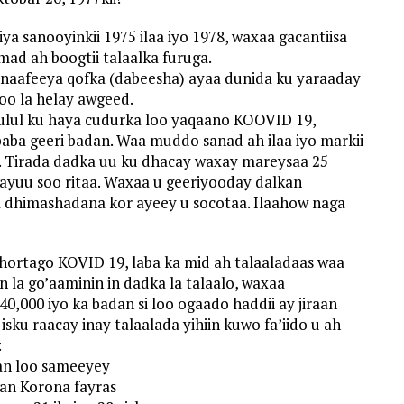
a sanooyinkii 1975 ilaa iyo 1978, waxaa gacantiisa
mad ah boogtii talaalka furuga.
 naafeeya qofka (dabeesha) ayaa dunida ku yaraaday
oo la helay awgeed.
kulul ku haya cudurka loo yaqaano KOOVID 19,
aba geeri badan. Waa muddo sanad ah ilaa iyo markii
. Tirada dadka uu ku dhacay waxay mareysaa 25
 ayuu soo ritaa. Waxaa u geeriyooday dalkan
da dhimashadana kor ayeey u socotaa. Ilaahow naga
a hortago KOVID 19, laba ka mid ah talaaladaas waa
la go’aaminin in dadka la talaalo, waxaa
 40,000 iyo ka badan si loo ogaado haddii ay jiraan
sku raacay inay talaalada yihiin kuwo fa’iido u ah
:
an loo sameeyey
aan Korona fayras